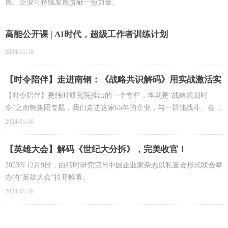
展、企业可持续发展贡献一份力量。
高能公开课 | AI时代，超级工作者训练计划
2024-11-18
【时令陪伴】走进南钢：《战略共识解码》用实战激活实
战
【时令陪伴】是纬时研究院推出的一个专栏，本期是“战略规划时
令”之南钢集团专题，我们走进这家65年的企业，与一群能战斗、会创
新的干部队伍，一起探索战略共识之旅。
2024-01-16
【英雄大会】解码《世纪大分拆》，完美收官！
2023年12月9日，由纬时研究院与中国企业家杂志以私董会形式联合举
办的“英雄大会”拉开帷幕。
2024-01-16