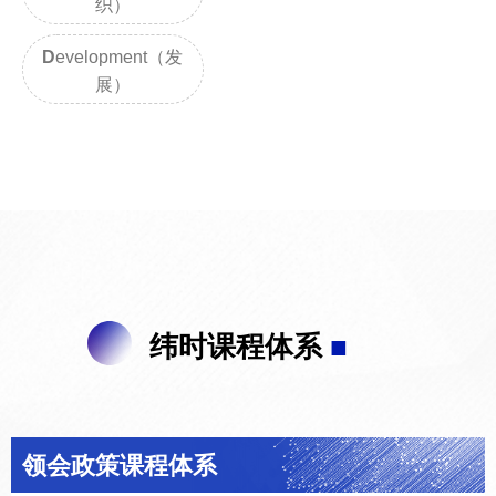
织）
D
evelopment（发
展）
纬时课程体系
■
领会政策课程体系